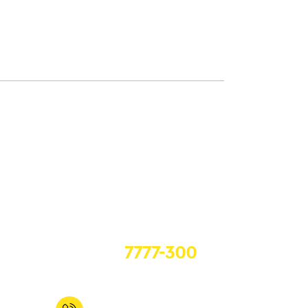
Многоканальный телефон
+7 (812)
7777-300
Исполнение заявок 24 часа