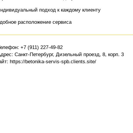
ндивидуальный подход к каждому клиенту
добное расположение сервиса
Телефон: +7 (911) 227-49-82
Адрес: Санкт-Петербург, Дизельный проезд, 8, корп. 3
айт: https://betonika-servis-spb.clients.site/
уги
Дополнительно
н
Новости
вор
Свидетельства, грамоты,