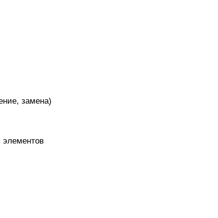
ение, замена)
)
х элементов