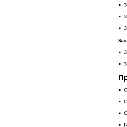
З
З
З
Зап
З
З
П
О
С
С
Г