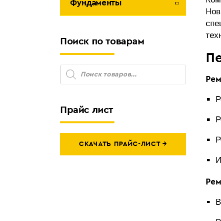
Фундаменты
Нов
спе
тех
Поиск по товарам
Пе
Поиск
товаров
Рем
Р
Прайс лист
Р
Р
СКАЧАТЬ ПРАЙС-ЛИСТ →
И
Рем
В