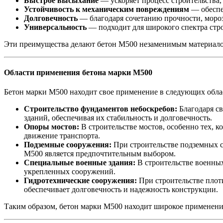
Быстрое высыхание
— ускоряет процесс строительства,
Устойчивость к механическим повреждениям
— обеспе
Долговечность
— благодаря сочетанию прочности, мороз
Универсальность
— подходит для широкого спектра стро
Эти преимущества делают бетон М500 незаменимым материалом
Области применения бетона марки М500
Бетон марки М500 находит свое применение в следующих обла
Строительство фундаментов небоскребов:
Благодаря св
зданий, обеспечивая их стабильность и долговечность.
Опоры мостов:
В строительстве мостов, особенно тех, к
движение транспорта.
Подземные сооружения:
При строительстве подземных со
М500 является предпочтительным выбором.
Специальные военные здания:
В строительстве военных
укрепленных сооружений.
Гидротехнические сооружения:
При строительстве плоти
обеспечивает долговечность и надежность конструкции.
Таким образом, бетон марки М500 находит широкое применение