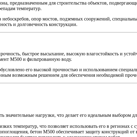
она, предназначенным для строительства объектов, подвергающ
епадам температур.
 небоскребов, опор мостов, подземных сооружений, специальн
чность и долговечность конструкции.
рочность, быстрое высыхание, высокую влагостойкость и устой
мент М500 и фильтрованную воду.
 обусловлено его высокой прочностью и использованием специал
венным возможным решением для обеспечения необходимой прочн
 значительные нагрузки, что делает его идеальным выбором дл
зких температур, что позволяет использовать его в регионах с 
поглощения, бетон М500 обеспечивает защиту конструкций от в