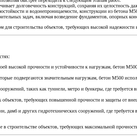
 позволяя быстрее переходить к следующим этапам работ.
чивает долговечность конструкций, сохраняя их целостность да
остойкости и водонепроницаемости, конструкции из бетона М500
ительных задач, включая возведение фундаментов, опорных кон
 для строительства объектов, требующих высокой надежности 
стях:
оей высокой прочности и устойчивости к нагрузкам, бетон М50
оторые подвергаются значительным нагрузкам, бетон М500 испол
оружений, таких как туннели, метро и бункеры, где требуется в
 объектов, требующих повышенной прочности и защиты от внеш
н, дамб и других гидротехнических сооружений, где требуется 
 в строительстве объектов, требующих максимальной прочности