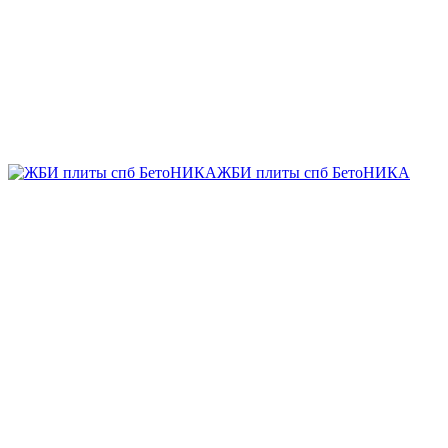
ЖБИ плиты спб БетоНИКА