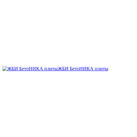
ЖБИ БетоНИКА плиты